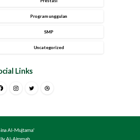
Prestasi
Program unggulan
SMP
Uncategorized
ocial Links
ina Al-Mujtama'
liy Al-Aimmah