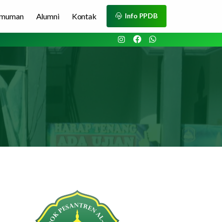
umuman
Alumni
Kontak
Info PPDB