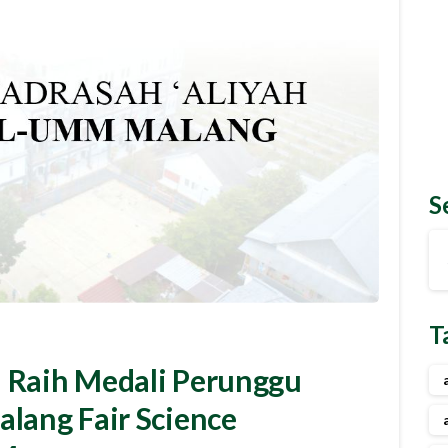
S
1
0
T
 Raih Medali Perunggu
lang Fair Science