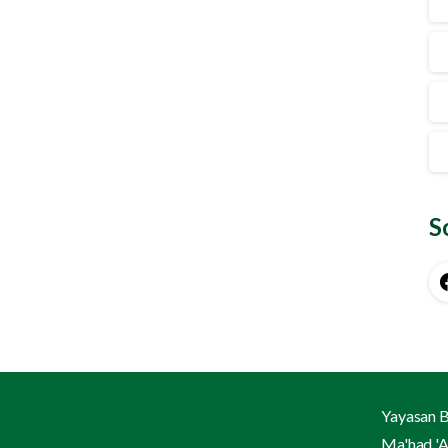
S
Yayasan B
Ma'had 'A