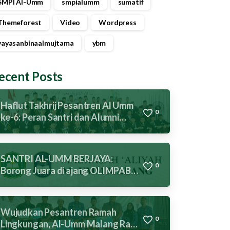
SMPI Al-Umm
smpialumm
sumatif
Themeforest
Video
Wordpress
yayasanbinaalmujtama
ybm
ecent Posts
Haflut Takhrij Pesantren Al Umm
0
ke-6: Peran Santri dan Alumni
Menuju Indonesia Emas
SANTRI AL-UMM BERJAYA:
0
Borong Juara di ajang OLIMPABA
2026 Tingkat Kota Malang
Wujudkan Pesantren Ramah
0
Lingkungan, Al-Umm Malang Raih