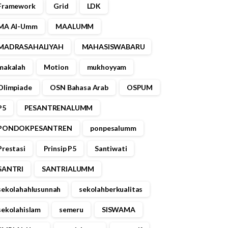
Framework
Grid
LDK
MA Al-Umm
MAALUMM
MADRASAHALIYAH
MAHASISWABARU⁣⁣⁣⁣⁣⁣⁣⁣
makalah
Motion
mukhoyyam
Olimpiade
OSN Bahasa Arab
OSPUM
P5
PESANTRENALUMM
PONDOKPESANTREN
ponpesalumm
Prestasi
Prinsip P5
Santiwati
SANTRI
SANTRIALUMM
sekolahahlusunnah
sekolahberkualitas
sekolahislam
semeru
SISWAMA