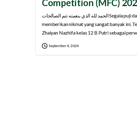
Competition (MFC) 20
الحمد لله الذي بنعمته تتم الصالحات Segala puji dan syukur kami panjatkan kehadirat Allah ﷻ yang telah
memberikan nikmat yang sangat banyak ini. Te
Zhaiyan Nazhifa kelas 12 B Putri sebagai perwa
September 4, 2024