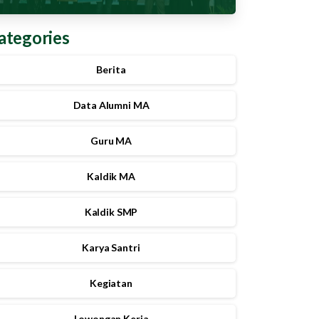
Juara 1 Lomba Eco Pesantren
Tingkat Kota Malang 2025
ategories
Berita
Data Alumni MA
Guru MA
Kaldik MA
Kaldik SMP
Karya Santri
Kegiatan
Lowongan Kerja