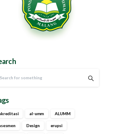
earch
ags
akreditasi
al-umm
ALUMM
asesmen
Design
erupsi