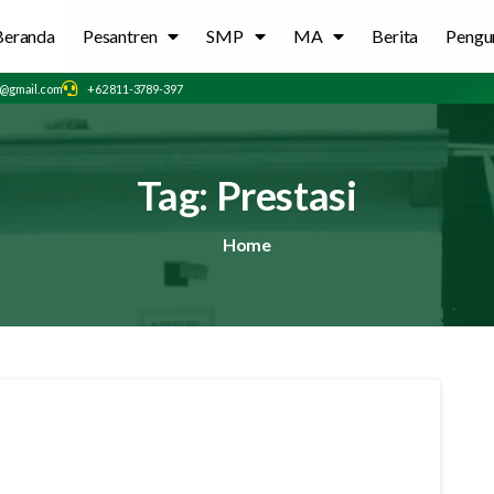
Beranda
Pesantren
SMP
MA
Berita
Peng
@gmail.com
+62 811-3789-397
Tag:
Prestasi
Home