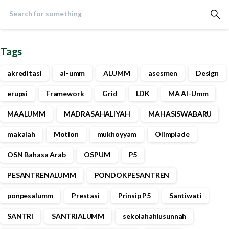
Tags
akreditasi
al-umm
ALUMM
asesmen
Design
erupsi
Framework
Grid
LDK
MA Al-Umm
MAALUMM
MADRASAHALIYAH
MAHASISWABARU⁣⁣⁣⁣⁣⁣⁣⁣
makalah
Motion
mukhoyyam
Olimpiade
OSN Bahasa Arab
OSPUM
P5
PESANTRENALUMM
PONDOKPESANTREN
ponpesalumm
Prestasi
Prinsip P5
Santiwati
SANTRI
SANTRIALUMM
sekolahahlusunnah