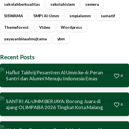
sekolahberkualitas
sekolahislam
semeru
SISWAMA
SMPI Al-Umm
smpialumm
sumatif
Themeforest
Video
Wordpress
yayasanbinaalmujtama
ybm
Recent Posts
Haflut Takhrij Pesantren Al Umm ke-6: Peran
0
Santri dan Alumni Menuju Indonesia Emas
SANTRI AL-UMM BERJAYA: Borong Juara di
0
ajang OLIMPABA 2026 Tingkat Kota Malang